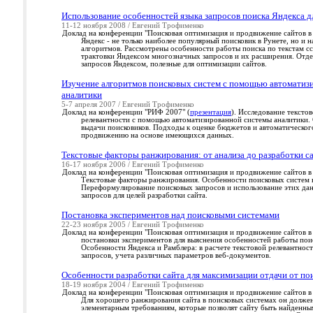
Использование особенностей языка запросов поиска Яндекса д
11-12 ноября 2008 / Евгений Трофименко
Доклад на конференции "Поисковая оптимизация и продвижение сайтов в
Яндекс - не только наиболее популярный поисковик в Рунете, но и 
алгоритмов. Рассмотрены особенности работы поиска по текстам с
трактовки Яндексом многозначных запросов и их расширения. Отд
запросов Яндексом, полезные для оптимизации сайтов.
Изучение алгоритмов поисковых систем с помощью автоматиз
аналитики
5-7 апреля 2007 / Евгений Трофименко
Доклад на конференции "РИФ 2007" (
презентация
). Исследование тексто
релевантности с помощью автоматизированной системы аналитики.
выдачи поисковиков. Подходы к оценке бюджетов и автоматическог
продвижению на основе имеющихся данных.
Текстовые факторы ранжирования: от анализа до разработки с
16-17 ноября 2006 / Евгений Трофименко
Доклад на конференции "Поисковая оптимизация и продвижение сайтов в
Текстовые факторы ранжирования. Особенности поисковых систем 
Переформулирование поисковых запросов и использование этих дан
запросов для целей разработки сайта.
Постановка экспериментов над поисковыми системами
22-23 ноября 2005 / Евгений Трофименко
Доклад на конференции "Поисковая оптимизация и продвижение сайтов в
постановки экспериментов для выяснения особенностей работы поис
Особенности Яндекса и Рамблера: в расчете текстовой релевантно
запросов, учета различных параметров веб-документов.
Особенности разработки сайта для максимизации отдачи от п
18-19 ноября 2004 / Евгений Трофименко
Доклад на конференции "Поисковая оптимизация и продвижение сайтов в
Для хорошего ранжирования сайта в поисковых системах он долже
элементарным требованиям, которые позволят сайту быть найденным