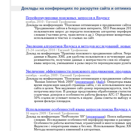
Доклады на конференциях по раскрутке сайта и оптими
Переформулировки поисковых запросов в Яндексе
ноябрь 2010 / Евгений Трофименко
Доклады на конференциях "Поисковая оптимизация и продвижение сайтов
"Продвижение сайтов в белорусском интернете, SEO Революция 201
пользователем запрос до передачи поисковому алгоритму переформ
словами (частями речи, транслитом и др.). Определение конкретны
использования в текстах и ссылках на сайт.
Эволюция алгоритмов Яндекса и методов исследований: новые
23-24 сентября 2010 / Евгений Трофименко
Доклад на конференции "Практика поискового продвижения сайтов. Netpr
данные в Яндекс.XML для удобства пользователя и исчезнувшие дан
релевантности, получение данных о контрастности слов по общему 
языка запросов, уменьшение в разы скорости переиндексации рунет
Увеличение эффективности поискового продвижения: продавц
октябрь - ноябрь 2009 / Евгений Трофименко
Доклады на конференциях "Поисковая оптимизация и продвижение сайтов
"Russian Internet Week 2009" (
презентация
), (
файл
). Операторы язык
время индексации каждой страницы сайта, с их использованием мож
сайта в целом. Чем медленнее сайт-донор переиндексируется, тем 
потрачена впустую. В докладе представлена обработанная статисти
ссылочных доноров и особенности работы фильтра АГС-17 Яндекса.
50% ссылок не успевает попасть в индекс. Даны советы по выбору
зрения фильтра площадок.
Использование особенностей языка запросов поиска Яндекса д
16 марта 2009 / Евгений Трофименко
Доклад на конференции "NetPromoter '09" (
презентация
). Поиск найденны
словами. Исследование особенностей переформулировки и расширен
Особенности работы контекстных ограничений в многословных запр
Яндексом с операторами языка и без них. Использование Яндекс.X
Методы мониторинга изменений в алгоритмах.