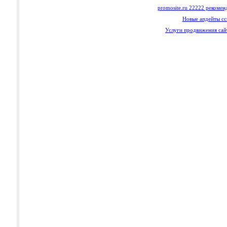
promosite.ru 22222 рекомен
Новые апдейты сс
Услуги продвижения сайт