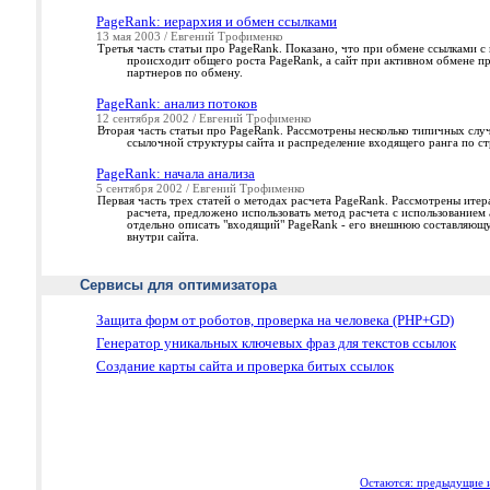
PageRank: иерархия и обмен ссылками
13 мая 2003 / Евгений Трофименко
Третья часть статьи про PageRank. Показано, что при обмене ссылками с
происходит общего роста PageRank, а сайт при активном обмене п
партнеров по обмену.
PageRank: анализ потоков
12 сентября 2002 / Евгений Трофименко
Вторая часть статьи про PageRank. Рассмотрены несколько типичных слу
ссылочной структуры сайта и распределение входящего ранга по с
PageRank: начала анализа
5 сентября 2002 / Евгений Трофименко
Первая часть трех статей о методах расчета PageRank. Рассмотрены ит
расчета, предложено использовать метод расчета с использованием
отдельно описать "входящий" PageRank - его внешнюю составляющу
внутри сайта.
Сервисы для оптимизатора
Защита форм от роботов, проверка на человека (PHP+GD)
Генератор уникальных ключевых фраз для текстов ссылок
Создание карты сайта и проверка битых ссылок
Остаются: предыдущие и