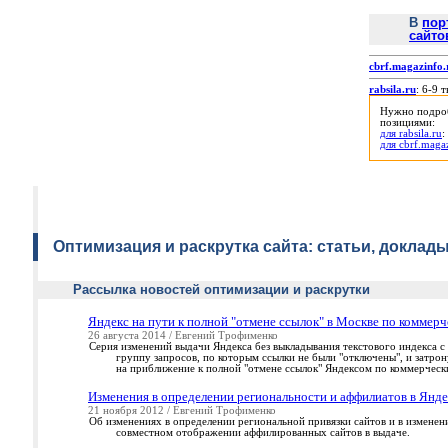
В
пор
сайто
cbrf.magazinfo.
rabsila.ru
: 6-9 
Нужно подроб
позициями:
для rabsila.ru
:
для cbrf.maga
Оптимизация и раскрутка сайта: статьи, доклады
Рассылка новостей оптимизации и раскрутки
Яндекс на пути к полной "отмене ссылок" в Москве по коммерч
26 августа 2014 / Евгений Трофименко
Серия изменений выдачи Яндекса без выкладывания текстового индекса с 
группу запросов, по которым ссылки не были "отключены", и затро
на приближение к полной "отмене ссылок" Яндексом по коммерческ
Изменения в определении региональности и аффилиатов в Янде
21 ноября 2012 / Евгений Трофименко
Об изменениях в определении региональной привязки сайтов и в изменен
совместном отображении аффилированных сайтов в выдаче.