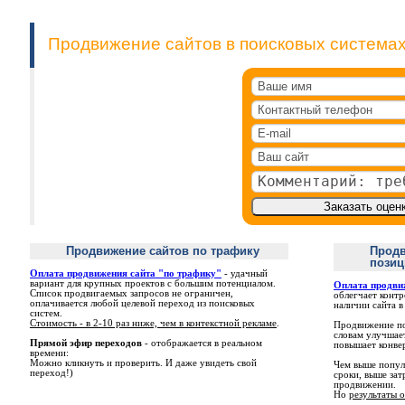
Продвижение сайтов в поисковых система
Продвижение сайтов по трафику
Продв
пози
Оплата продвижения сайта "по трафику"
- удачный
вариант для крупных проектов с большим потенциалом.
Оплата продви
Список продвигаемых запросов не ограничен,
облегчает контр
оплачивается любой целевой переход из поисковых
наличии сайта в
систем.
Стоимость - в 2-10 раз ниже, чем в контекстной рекламе
.
Продвижение п
словам улучшае
Прямой эфир переходов
- отображается в реальном
повышает конвер
времени:
Можно кликнуть и проверить. И даже увидеть свой
Чем выше попул
переход!)
сроки, выше зат
продвижении.
Но
результаты 