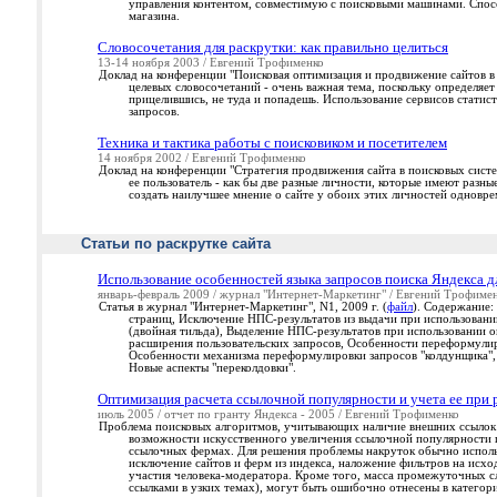
управления контентом, совместимую с поисковыми машинами. Спос
магазина.
Словосочетания для раскрутки: как правильно целиться
13-14 ноября 2003 / Евгений Трофименко
Доклад на конференции "Поисковая оптимизация и продвижение сайтов в
целевых словосочетаний - очень важная тема, поскольку определяет
прицелившись, не туда и попадешь. Использование сервисов статис
запросов.
Техника и тактика работы с поисковиком и посетителем
14 ноября 2002 / Евгений Трофименко
Доклад на конференции "Стратегия продвижения сайта в поисковых систе
ее пользователь - как бы две разные личности, которые имеют разны
создать наилучшее мнение о сайте у обоих этих личностей одновре
Статьи по раскрутке сайта
Использование особенностей языка запросов поиска Яндекса д
январь-февраль 2009 / журнал "Интернет-Маркетинг" / Евгений Трофиме
Статья в журнал "Интернет-Маркетинг", N1, 2009 г. (
файл
). Содержание:
страниц, Исключение НПС-результатов из выдачи при использовании 
(двойная тильда), Выделение НПС-результатов при использовании о
расширения пользовательских запросов, Особенности переформулир
Особенности механизма переформулировки запросов "колдунщика", 
Новые аспекты "переколдовки".
Оптимизация расчета ссылочной популярности и учета ее при 
июль 2005 / отчет по гранту Яндекса - 2005 / Евгений Трофименко
Проблема поисковых алгоритмов, учитывающих наличие внешних ссылок н
возможности искусственного увеличения ссылочной популярности п
ссылочных фермах. Для решения проблемы накруток обычно испол
исключение сайтов и ферм из индекса, наложение фильтров на исход
участия человека-модератора. Кроме того, масса промежуточных сл
ссылками в узких темах), могут быть ошибочно отнесены в категор