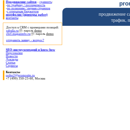
pr
Продвижение сайтов
-
сравнить
:
-
по трафику / посещаемость
-
по позициям / первая страница
-
с открытым бюджетом
продвижение са
портфолио (примеры работ)
контакты
трафик, 
Доступ к CRM с примерами позиций:
rabsila.ru
: пароль
demo
cbrf.magazinfo.ru
: пароль
demo
отправить заявку - вопрос?
SEO-инструментарий и know-how
Персоналии
Новости
Доклады
Статьи
Сервисы
Контакты
order2@promosite.ru
+7 (499) 350-23-60, Москва