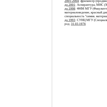
2001-2004
: фрилансер (продв
до 2001
: Аспирантура, МНС (Х
до 1998
: ФНМ МГУ (Факультет
материаловедение, красный ди
специальность "химик. материа
до 1993
: СУНЦ МГУ (Специал
род.
31.03.1976