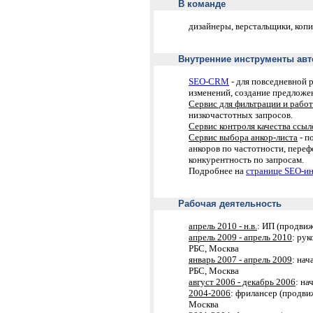
В команде
дизайнеры, верстальщики, коп
Внутренние инструменты авт
SEO-CRM
- для повседневной р
изменений, создание предложен
Сервис для фильтрации и рабо
низкочастотных запросов.
Сервис контроля качества ссыл
Сервис выбора анкор-листа
- п
анкоров по частотности, переф
конкурентность по запросам.
Подробнее на
странице SEO-и
Продвижение сайтов / сравнить:
Рабочая деятельность
-по трафику / посещаемость
-по позициям / первая страница
Доступ к CRM с примерами позиций:
апрель 2010 - н.в.
: ИП (продви
rabsila.ru: пароль demo
cbrf.magazinfo.ru: пароль demo
апрель 2009 - апрель 2010
: ру
SEO-инструментарий и ноу-хау
РБС, Москва
январь 2007 - апрель 2009
: нач
РБС, Москва
август 2006 - декабрь 2006
: на
2004-2006
: фрилансер (продви
Москва