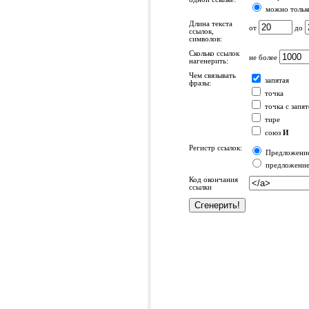
можно только
Длина текста
от
до
ссылок,
символов:
Сколько ссылок
не более
нагенерить:
Чем связывать
запятая
фразы:
точка
точка с запя
тире
союз
И
Регистр ссылок:
Предложение 
предложение 
Код окончания
ссылки
Продвижение сайтов / сравнить: