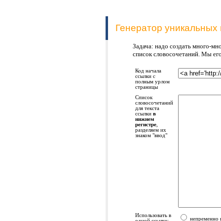
Генератор уникальных 
Задача: надо создать много-мн
список словосочетаний. Мы его
Код начала
ссылки с
полным урлом
страницы
Список
словосочетаний
для текста
ссылки
в
нижнем
регистре
,
разделяем их
знаком "ввод"
Использовать в
непременно в
одной ссылке: