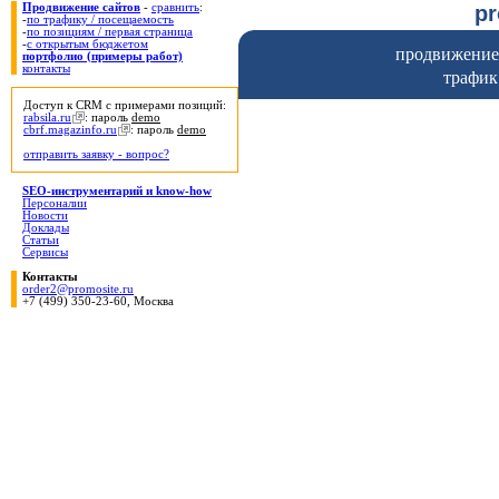
p
Продвижение сайтов
-
сравнить
:
-
по трафику / посещаемость
-
по позициям / первая страница
-
с открытым бюджетом
продвижение 
портфолио (примеры работ)
контакты
трафик
Доступ к CRM с примерами позиций:
rabsila.ru
: пароль
demo
cbrf.magazinfo.ru
: пароль
demo
отправить заявку - вопрос?
SEO-инструментарий и know-how
Персоналии
Новости
Доклады
Статьи
Сервисы
Контакты
order2@promosite.ru
+7 (499) 350-23-60, Москва