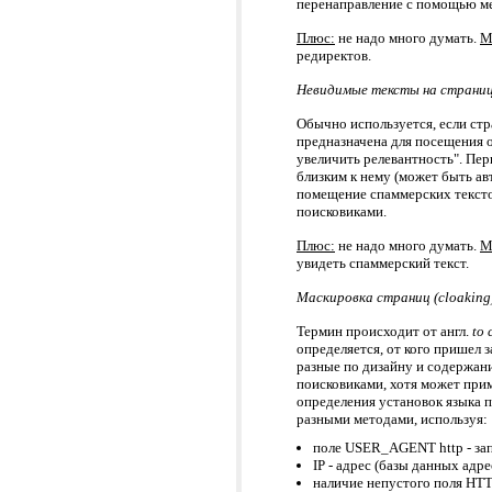
перенаправление с помощью мета
Плюс:
не надо много думать.
М
редиректов.
Невидимые тексты на страни
Обычно используется, если стр
предназначена для посещения 
увеличить релевантность". Пер
близким к нему (может быть ав
помещение спаммерских тексто
поисковиками.
Плюс:
не надо много думать.
М
увидеть спаммерский текст.
Маскировка страниц (cloaking
Термин происходит от англ.
to 
определяется, от кого пришел з
разные по дизайну и содержан
поисковиками, хотя может прим
определения установок языка 
разными методами, используя:
поле USER_AGENT http - за
IP - адрес (базы данных адр
наличие непустого поля H