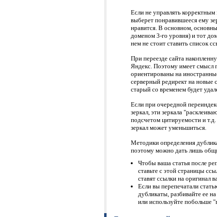
Если не управлять корректным
выберет понравившееся ему зер
нравится. В основном, основны
доменом 3-го уровня) и тот дом
нем не стоит ставить список сс
При переезде сайта накопленн
Яндекс. Поэтому имеет смысл 
ориентированы на иностранные 
серверный редирект на новые с
старый со временем будет удал
Если при очередной переинде
зеркал, эти зеркала "расклеива
подсчетом цитируемости и т.д
зеркал может уменьшиться.
Методики определения дублика
поэтому можно дать лишь общ
Чтобы ваша статья после ре
ставьте с этой страницы ссы
ставят ссылки на оригинал в
Если вы перепечатали статью
дубликаты, разбивайте ее на
или используйте побольше "