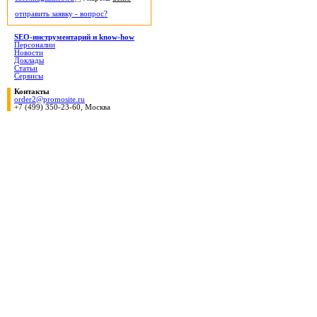
отправить заявку - вопрос?
SEO-инструментарий и know-how
Персоналии
Новости
Доклады
Статьи
Сервисы
Контакты
order2@promosite.ru
+7 (499) 350-23-60, Москва