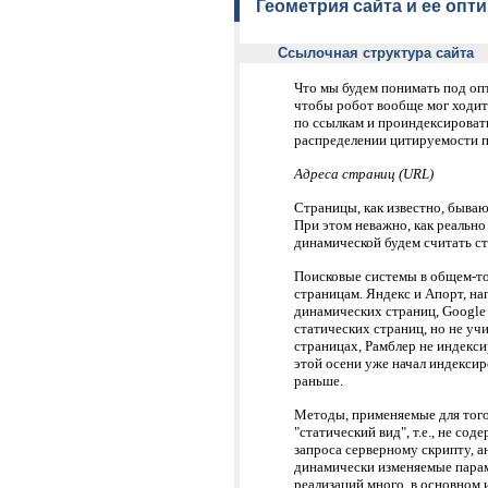
Геометрия сайта и ее опт
Ссылочная структура сайта
Что мы будем понимать под оп
чтобы робот вообще мог ходит
по ссылкам и проиндексировать 
распределении цитируемости п
Aдреса страниц (URL)
Страницы, как известно, бываю
При этом неважно, как реальн
динамической будем считать стр
Поисковые системы в общем-то
страницам. Яндекс и Апорт, н
динамических страниц, Google
статических страниц, но не у
страницах, Рамблер не индекс
этой осени уже начал индексиро
раньше.
Методы, применяемые для тог
"статический вид", т.е., не со
запроса серверному скрипту, 
динамически изменяемые пара
реализаций много, в основном 