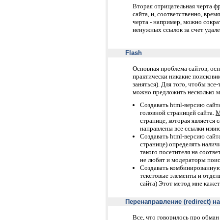
Вторая отрицательная черта ф
сайта, и, соответственно, врем
черта - например, можно сокра
ненужных ссылок за счет удале
Flash
Основная проблема сайтов, осно
практически никакие поискови
заняться). Для того, чтобы все
можно предложить несколько м
Создавать html-версию сайта
головной страницей сайта.
М
странице, которая является 
направлены все ссылки извне
Создавать html-версию сайта
странице) определять наличи
такого посетителя на соотв
не любят и модераторы поис
Создавать комбинированную
текстовые элементы и отдел
сайта) Этот метод мне каже
Перенаправление (redirect) н
Все, что говорилось про обман