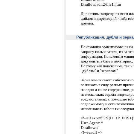
Disallow: /dir2/file1.htm
Директивы запрещают всем ил
файлов и директорий. Файл rob
домена.
Републикация, дубли и зерка
Поисковики ориентированы на
запросу пользователя, из-за э
информации. Поисковым машин
документы в базе и во-вторых
Поэтому как поисковики, так и
"дублям" и "зеркалам".
Продвижение сайтов / сравнить:
-по трафику / посещаемость
-по позициям / первая страница
Зеркалом считается абсолютно 
Доступ к CRM с примерами позиций:
rabsila.ru: пароль demo
возникать в силу разных причи
cbrf.magazinfo.ru: пароль demo
на одно и то же содержимое, р
SEO-инструментарий и ноу-хау
из нескольких зеркал индексир
всех остальных с помощью robo
содержимому и есть возможност
использовать robots.txt следую
<!--#if expr=" \"${HTTP_HOST}\"
User-Agent: *
Disallow: /
<!--#endif -->