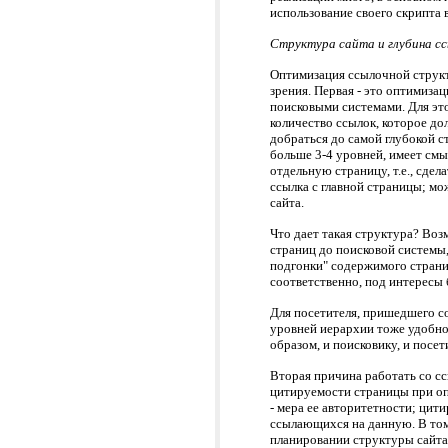
использование своего скрипта 
Структура сайта и глубина с
Оптимизация ссылочной структ
зрения. Первая - это оптимизац
поисковыми системами. Для это
количество ссылок, которое до
добраться до самой глубокой с
больше 3-4 уровней, имеет смы
отдельную страницу, т.е., сдел
ссылка с главной страницы; мо
сайта.
Что дает такая структура? Воз
страниц до поисковой системы,
подгонки" содержимого страни
соответственно, под интересы 
Для посетителя, пришедшего с
уровней иерархии тоже удобно:
образом, и поисковику, и посет
Вторая причина работать со сс
цитируемости страницы при оп
- мера ее авторитетности; цит
ссылающихся на данную. В том 
планировании структуры сайта 