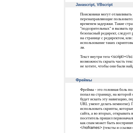
Javascript, VBscript
Поисковики могут отлавливать
перенаправляющие пользовател
временем задержки. Такие стра
"подозрительных" и вызвать п
безопасный редирект, следует р
на странице с редиректом, или
использование таких скриптовы
ли.
Текст внутри тега
<script></sc
возможность скрыть часть текс
не хотите, чтобы они были най
Фреймы
Фреймы - это головная боль по
попал на страницу, на которой 
будет искать эту навигацию, пе
URL умеют делать немногие). 
использовать скрипты, которы
сайта, а во вторых, открывать 
посетитель пришел первоначаль
как спам может быть воспринят
</noframes>
(тексты и ссылки 