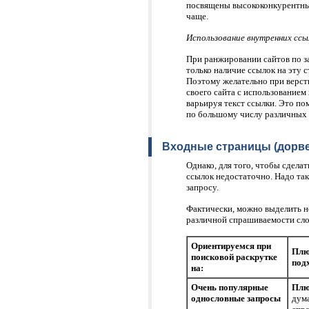
посвящены высококонкурентным
чаще.
Использование внутренних ссы
При ранжировании сайтов по з
только наличие ссылок на эту с
Поэтому желательно при верстк
своего сайта с использованием
варьируя текст ссылки. Это по
по большому числу различных 
Входные страницы (дорве
Однако, для того, чтобы сдела
ссылок недостаточно. Надо та
запросу.
Фактически, можно выделить н
различной спрашиваемости сло
Ориентируемся при
Плю
поисковой раскрутке
под
на:
Очень популярные
Пл
однословные запросы
дум