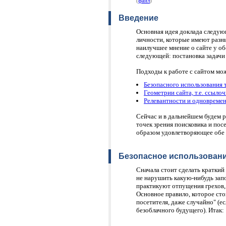
(
файл
)
Введение
Основная идея доклада следующ
личности, которые имеют разны
наилучшее мнение о сайте у о
следующей: постановка задачи
Подходы к работе с сайтом мож
Безопасного использования 
Геометрии сайта, т.е. ссыло
Релевантности и одновреме
Сейчас и в дальнейшем будем 
точек зрения поисковика и пос
образом удовлетворяющее обе 
Безопасное использовани
Сначала стоит сделать краткий
не нарушить какую-нибудь зап
практикуют отпущения грехов, 
Основное правило, которое сто
посетителя, даже случайно" (ес
безоблачного будущего). Итак: