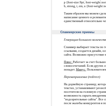
p {font-size:9pt; font-weight:no
b, strong, i, em, u {font-weight:
Таким образом мы можем сдела
написание ценного и релевантно
единственный относительно че
Спаммерские приемы
Генерация большого количест
Спаммер выбирает тексты по те
ссылками, создается дизайн, о
сайта. Возможно присутствие е
Плюс:
Работает за счет больш
словосочетаний. Если других с
попадет.
Минус:
Пользователем
Перенаправление (redirect)
На дорвейную страницу, котора
текстах, устанавливают javascr
посетителя на головную страни
возможность скрыть внедренны
"подозрительные сайты". Все 
после жалобы конкурентов и п