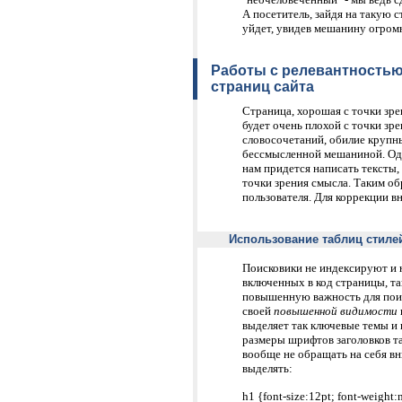
А посетитель, зайдя на такую с
уйдет, увидев мешанину огромн
Работы с релевантность
страниц сайта
Страница, хорошая с точки зре
будет очень плохой с точки зре
словосочетаний, обилие крупн
бессмысленной мешаниной. Одна
нам придется написать тексты, 
точки зрения смысла. Таким об
пользователя. Для коррекции в
Использование таблиц стилей 
Поисковики не индексируют и 
включенных в код страницы, та
повышенную важность для поиск
своей
повышенной видимости
выделяет так ключевые темы и 
размеры шрифтов заголовков та
вообще не обращать на себя вн
выделять:
h1 {font-size:12pt; font-weight