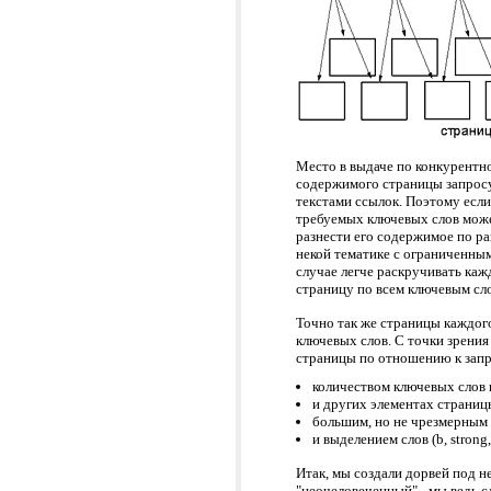
Место в выдаче по конкурентн
содержимого страницы запросу
текстами ссылок. Поэтому если
требуемых ключевых слов може
разнести его содержимое по р
некой тематике с ограниченным
случае легче раскручивать каж
страницу по всем ключевым сло
Точно так же страницы каждог
ключевых слов. С точки зрения
страницы по отношению к запро
количеством ключевых слов и 
и других элементах страницы, 
большим, но не чрезмерным 
и выделением слов (b, strong, 
Итак, мы создали дорвей под н
"неочеловеченный" - мы ведь с