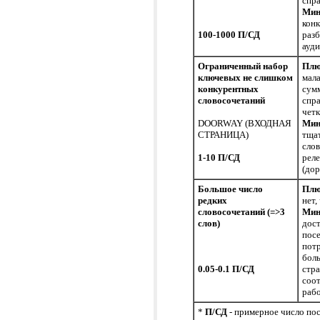
спр
Мин
конк
100-1000 П/СД
раз
ауд
Ограниченный набор
Пл
ключевых не слишком
мала
конкурентных
сум
словосочетаний
спр
четк
DOORWAY (ВХОДНАЯ
Мин
СТРАНИЦА)
тща
слов
1-10 П/СД
рел
(дор
Большое число
Пл
редких
нет,
словосочетаний (=>3
Мин
слов)
дос
пос
потр
бол
0.05-0.1 П/СД
стра
соот
раб
*
П/СД
- примерное число пос