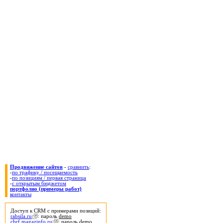
Продвижение сайтов
-
сравнить
:
-
по трафику / посещаемость
-
по позициям / первая страница
-
с открытым бюджетом
портфолио (примеры работ)
контакты
Доступ к CRM с примерами позиций:
rabsila.ru
: пароль
demo
cbrf.magazinfo.ru
: пароль
demo