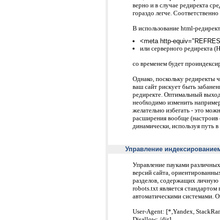
верно и в случае редиректа ср
гораздо легче. Соответственно
В использование html-редирек
<meta http-equiv="REFRESH"
или серверного редиректа 
со временем будет проиндексиро
Однако, поскольку редиректы 
ваш сайт рискует быть забане
редиректе. Оптимальный выход 
необходимо изменить например,
желательно избегать - это можн
расширения вообще (настроив 
динамически, используя путь в
Управление индексированием,
Управление пауками различных
версий сайта, ориентированны
разделов, содержащих личную
robots.txt является стандарто
автоматическими системами. Он
User-Agent: [*,Yandex, StackRa
Disallow: /dir1