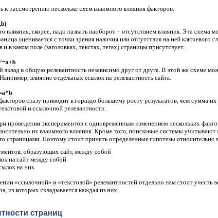
 к рассмотрению несколько схем взаимного влияния факторов:
,b)
го влияния, скорее, надо назвать наоборот – отсутствием влияния. Эта схема м
аница оценивается с точки зрения наличия или отсутствия на ней ключевого сло
в и в каком поле (заголовках, текстах, тегах) страницы присутсвует.
F=a+b
 вклад в общую релевантность независимо друг от друга. В этой же схеме мо
Например, влияние отдельных ссылок на релевантность сайта.
=a*b
акторов сразу приводит к гораздо большему росту результатов, чем сумма их
текстовой и ссылочной релевантности.
при проведении экспериментов с одновременным изменением нескольких факто
носительно их взаимного влияния. Кроме того, поисковые системы учитывают
сто страницами. Поэтому стоит принять определенные гипотезы относительно 
ментов, образующих сайт, между собой
ок на сайт между собой
сылок на них
ении «ссылочной» и «текстовой» релевантностей отдельно нам стоит учесть 
в, из которых складывается каждая из них.
тности страниц