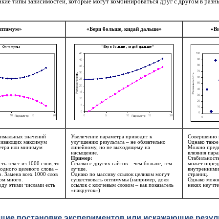
кие типы зависимостей, которые могут комбинироваться друг с другом в разн
птимум»
«Бери больше, кидай дальше»
«В
имальных значений
Увеличение параметра приводит к
Совершенно 
ечивающих максимум
улучшению результата – не обязательно
Однако такое
етра или минимум
линейному, но не выходящему на
Можно предп
насыщение.
влияния пара
Пример:
Стабильность
ть текст из 1000 слов, то
Ссылки с других сайтов – чем больше, тем
может опреде
одного целевого слова –
лучше.
внутренними
. Замена всех 1000 слов
Однако по массиву ссылок целиком могут
страниц.
ом много.
существовать оптимумы (например, доля
Однако можн
жду этими числами есть
ссылок с ключевым словом – как показатель
неких неучт
«накруток»)
ие постановке экспериментов или искажающие резул