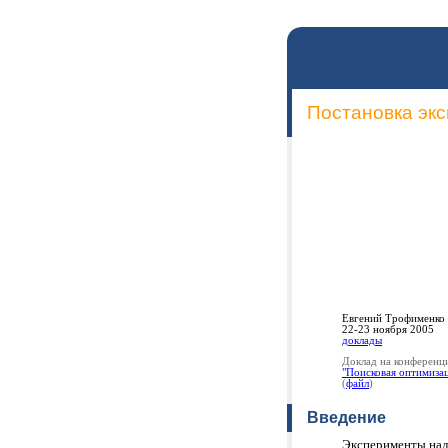
Продвижение сайтов / сравнить:
Постановка эк
-по трафику / посещаемость
-по позициям / первая страница
Доступ к CRM с примерами позиций:
rabsila.ru: пароль demo
cbrf.magazinfo.ru: пароль demo
SEO-инструментарий и ноу-хау
Евгений Трофименко
22-23 ноября 2005
доклады
Доклад на конференц
"Поисковая оптимизац
(
файл
)
Введение
Эксперименты над