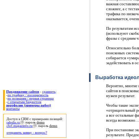
важная составляю
сложнее, а с тест
трафика по низкоч
оказывается, очен
По результатам ис
(используют скобк
фразы с средним ч
Относительно бол
поисковых системах
собирается «умир
задействовать в о
Выработка идеол
Вероятно, многие
сайтов в поисковы
Продвижение сайтов
-
сравнить
:
-
по трафику / посещаемость
нужен результат.
-
по позициям / первая страница
-
с открытым бюджетом
Чтобы такие экспе
портфолио (примеры работ)
контакты
«отрицательный ре
а все остальные ф
Доступ к CRM с примерами позиций:
всегда возможно
rabsila.ru
: пароль
demo
cbrf.magazinfo.ru
: пароль
demo
При постановке эк
отправить заявку - вопрос?
результате. Предп