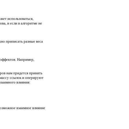
ожет использоваться,
ва, и если в алгоритме не
жно приписать разные веса
 эффектов. Например,
ров нам придется принять
 массу ссылок и оперируют
взаимного влияния:
возможное взаимное влияние