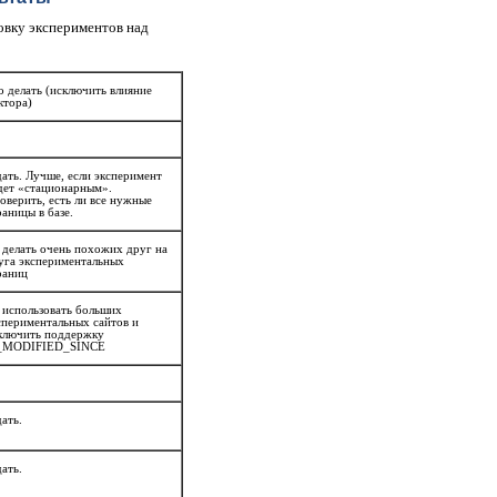
овку экспериментов над
о делать (исключить влияние
ктора)
ать. Лучше, если эксперимент
дет «стационарным».
оверить, есть ли все нужные
раницы в базе.
 делать очень похожих друг на
уга экспериментальных
раниц
 использовать больших
спериментальных сайтов и
ключить поддержку
_MODIFIED_SINCE
ать.
ать.