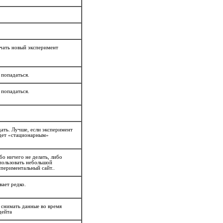
чать новый эксперимент
 попадаться.
 попадаться.
ать. Лучше, если эксперимент
дет «стационарным»
бо ничего не делать, либо
пользовать небольшой
спериментальный сайт..
вает редко.
 снимать данные во время
дейта