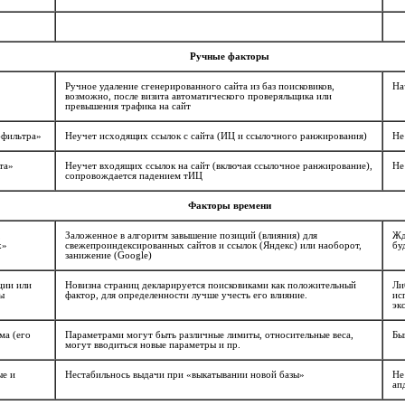
Ручные факторы
Ручное удаление сгенерированного сайта из баз поисковиков,
На
возможно, после визита автоматического проверяльщика или
превышения трафика на сайт
-фильтра»
Неучет исходящих ссылок с сайта (ИЦ и ссылочного ранжирования)
Не
та»
Неучет входящих ссылок на сайт (включая ссылочное ранжирование),
Не
сопровождается падением тИЦ
Факторы времени
,
Заложенное в алгоритм завышение позиций (влияния) для
Жд
x»
свежепроиндексированных сайтов и ссылок (Яндекс) или наоборот,
бу
занижение (Google)
ции или
Новизна страниц декларируется поисковиками как положительный
Ли
ы
фактор, для определенности лучше учесть его влияние.
ис
эк
ма (его
Параметрами могут быть различные лимиты, относительные веса,
Бы
могут вводиться новые параметры и пр.
ые и
Нестабильнось выдачи при «выкатывании новой базы»
Не
ап