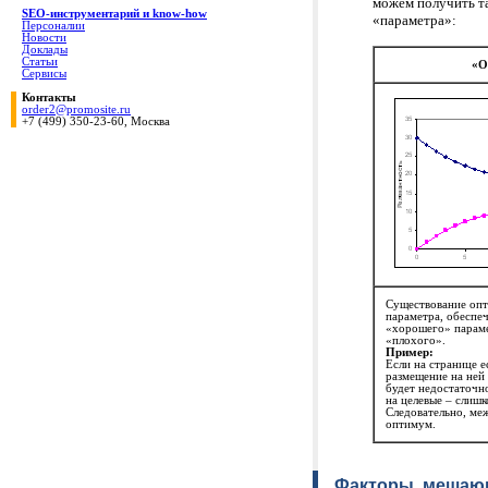
можем получить та
SEO-инструментарий и know-how
«параметра»:
Персоналии
Новости
Доклады
Статьи
«О
Сервисы
Контакты
order2@promosite.ru
+7 (499) 350-23-60, Москва
Существование опт
параметра, обесп
«хорошего» парам
«плохого».
Пример:
Если на странице ес
размещение на ней 
будет недостаточно
на целевые – слишк
Следовательно, ме
оптимум.
Факторы, мешающ