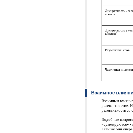
Дискретность «вес
ссылок
Дискретность учет
(Яндекс)
Разделители слов
Частичная индекса
Взаимное влияни
Взаимным влияние
релевантности». Н
релевантность со
Подобные вопросы
«суммируются» - и
Если же они «пере