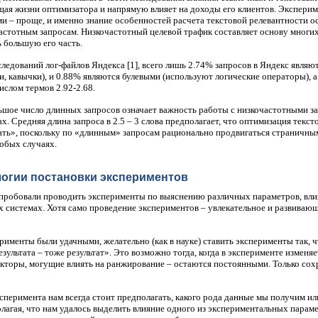
щая жизни оптимизатора и напрямую влияет на доходы его клиентов. Экспери
ами – проще, и именно знание особенностей расчета текстовой релевантности 
астотным запросам. Низкочастотный целевой трафик составляет основу многих
ь большую его часть.
следований лог-файлов Яндекса [1], всего лишь 2.74% запросов в Яндекс явл
и, кавычки), и 0.88% являются булевыми (используют логические операторы), а
ислом термов 2.92-2.68.
ьшое число длинных запросов означает важность работы с низкочастотными з
. Средняя длина запроса в 2.5 – 3 слова предполагает, что оптимизация тексто
ать», поскольку по «длинным» запросам рационально продвигаться страничны
собых случаях.
огии постановки экспериментов
 пробовали проводить эксперименты по выяснению различных параметров, вл
х системах. Хотя само проведение экспериментов – увлекательное и развивающе
рименты были удачными, желательно (как в науке) ставить эксперименты так, 
зультата – тоже результат». Это возможно тогда, когда в эксперименте изменяе
акторы, могущие влиять на ранжирование – остаются постоянными. Только со
…
сперимента нам всегда стоит предполагать, какого рода данные мы получим и
олагая, что нам удалось выделить влияние одного из экспериментальных парам