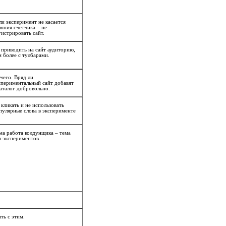
ли эксперимент не касается
ияния счетчика – не
гистрировать сайт.
 приводить на сайт аудиторию,
м более с тулбарами.
чего. Вряд ли
спериментальный сайт добавят
каталог добровольно.
 кликать и не использовать
пулярные слова в эксперименте
ма работа колдунщика – тема
я экспериментов.
ть с этим.