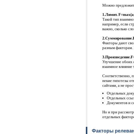
Можно предложить
1.Лимит. F=max(a
Такой тип взаимно
например, если стр
важно, сколько сло
2.Суммирование.
Факторы дают свой
разным факторам. 
3.Произведение.F
Улучшение обоих ф
взаимное влияние 
Соответственно, 
некие гипотезы от
сайтами, а не про
Отдельных доку
Отдельных ссыл
Документов и с
Но и при рассмотр
отдельных факторо
Факторы релеван