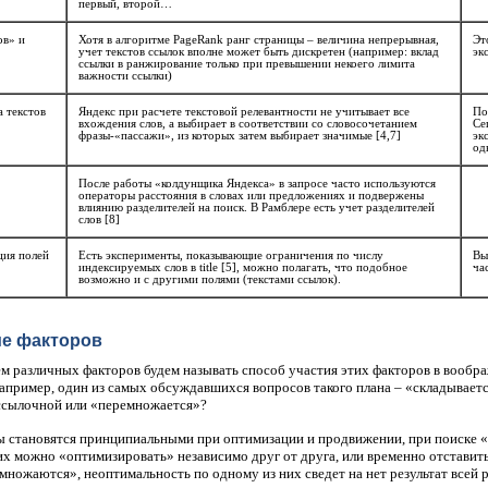
первый, второй…
ов» и
Хотя в алгоритме PageRank ранг страницы – величина непрерывная,
Эт
учет текстов ссылок вполне может быть дискретен (например: вклад
эк
ссылки в ранжирование только при превышении некоего лимита
важности ссылки)
а текстов
Яндекс при расчете текстовой релевантности не учитывает все
По
вхождения слов, а выбирает в соответствии со словосочетанием
Се
фразы-«пассажи», из которых затем выбирает значимые [4,7]
эк
од
После работы «колдунщика Яндекса» в запросе часто используются
операторы расстояния в словах или предложениях и подвержены
влиянию разделителей на поиск. В Рамблере есть учет разделителей
слов [8]
ция полей
Есть эксперименты, показывающие ограничения по числу
Вы
индексируемых слов в title [5], можно полагать, что подобное
ча
возможно и с другими полями (текстами ссылок).
е факторов
м различных факторов будем называть способ участия этих факторов в вообр
апример, один из самых обсуждавшихся вопросов такого плана – «складываетс
 ссылочной или «перемножается»?
 становятся принципиальными при оптимизации и продвижении, при поиске «
х можно «оптимизировать» независимо друг от друга, или временно отставить
множаются», неоптимальность по одному из них сведет на нет результат всей 