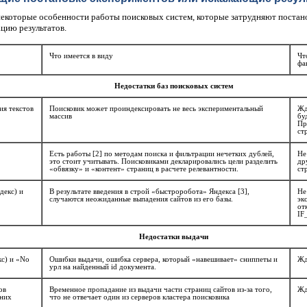
екоторые особенности работы поисковых систем, которые затрудняют постан
цию результатов.
Что имеется в виду
Чт
фа
Недостатки баз поисковых систем
ия текстов
Поисковик может проиндексировать не весь экспериментальный
Жд
массив
бу
Пр
ст
Есть работы [2] по методам поиска и фильтрации нечетких дублей,
Не
это стоит учитывать. Поисковиками декларировались цели разделить
др
«обвязку» и «контент» страниц в расчете релевантности.
ст
декс) и
В результате введения в строй «быстроробота» Яндекса [3],
Не
случаются неожиданные выпадения сайтов из его базы.
эк
от
IF
Недостатки выдачи
кс) и «No
Ошибки выдачи, ошибка сервера, который «навешивает» сниппеты и
Жд
урл на найденный id документа.
ов
Временное пропадание из выдачи части страниц сайтов из-за того,
Жд
нних
что не отвечает один из серверов кластера поисковика