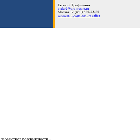
Евгений Трофименко
order2@promosite.ru
Москва
+7 (499) 350-23-60
заказать продвижение сайта
 параметров релевантности –