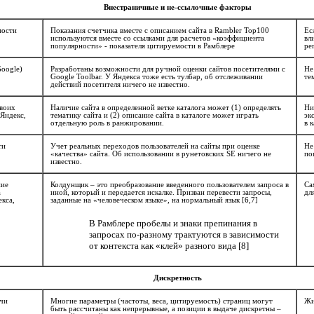
Внестраничные и не-ссылочные факторы
мости
Показания счетчика вместе с описанием сайта в Rambler Top100
Ес
используются вместе со ссылками для расчетов «коэффициента
вл
популярности» - показателя цитируемости в Рамблере
ре
Google)
Разработаны возможности для ручной оценки сайтов посетителями с
Не
Google Toolbar. У Яндекса тоже есть тулбар, об отслеживании
те
действий посетителя ничего не известно.
своих
Наличие сайта в определенной ветке каталога может (1) определять
Ни
(Яндекс,
тематику сайта и (2) описание сайта в каталоге может играть
эк
отдельную роль в ранжировании.
в 
ти
Учет реальных переходов пользователей на сайты при оценке
Не
«качества» сайта. Об использовании в рунетовских SE ничего не
по
известно.
ние
Колдунщик – это преобразование введенного пользователем запроса в
Са
а
иной, который и передается искалке. Призван перевести запросы,
дл
кса,
заданные на «человеческом языке», на нормальный язык [6,7]
В Рамблере пробелы и знаки препинания в
запросах по-разному трактуются в зависимости
от контекста как «клей» разного вида [8]
Дискретность
чи
Многие параметры (частоты, веса, цитируемость) страниц могут
Жи
быть рассчитаны как непрерывные, а позиции в выдаче дискретны –