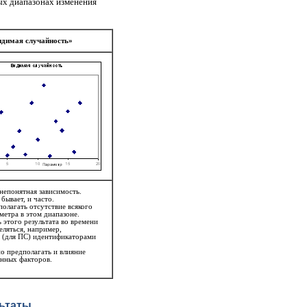
ых диапазонах изменения
идимая случайность»
непонятная зависимость.
 бывает, и часто.
олагать отсутствие всякого
метра в этом диапазоне.
 этого результата во времени
ляться, например,
 (для ПС) идентификаторами
о предполагать и влияние
енных факторов.
ьтаты