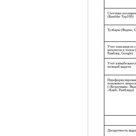
Счетчики посещае
(Rambler Top100)
Тулбары (Яндекс, 
Учет описания из 
каталогов и топов 
Рамблер, Google)
Учет кликабельнос
позиций выдачи
Переформулирова
поискового запрос
(«Колдунщик» Янде
«Клей» Рамблера)
Дискретность выда