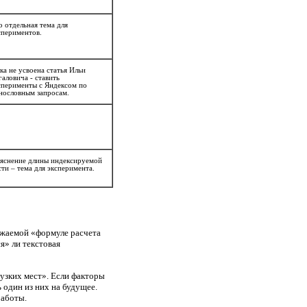
о отдельная тема для
спериментов.
ка не усвоена статья Ильи
галовича - ставить
сперименты с Яндексом по
нословным запросам.
яснение длины индексируемой
сти – тема для эксперимента.
ажаемой «формуле расчета
я» ли текстовая
узких мест». Если факторы
 один из них на будущее.
работы.