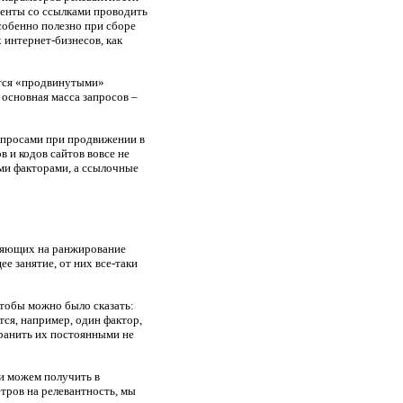
менты со ссылками проводить
особенно полезно при сборе
 интернет-бизнесов, как
яются «продвинутыми»
 основная масса запросов –
апросами при продвижении в
в и кодов сайтов вовсе не
ми факторами, а ссылочные
ияющих на ранжирование
е занятие, от них все-таки
чтобы можно было сказать:
тся, например, один фактор,
хранить их постоянными не
ли можем получить в
етров на релевантность, мы