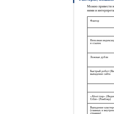
Можно привести н
ними и интерпрета
Фактор
Неполная индексац
и ссылок
Ложные дубли
Быстрый робот (Ян
выпадение сайта
«Abort trap» (Янде
Urlist» (Рамблер)
Выпадение кластер
(главных и внутре
страниц)