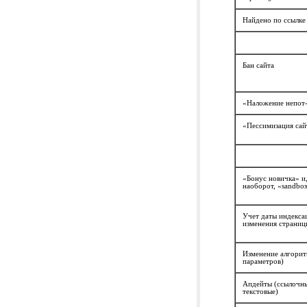
Найдено по ссылке
Бан сайта
«Наложение непот
«Пессимизация сай
«Бонус новичка» и
наоборот, «sandbo
Учет даты индекса
изменения страниц
Изменение алгорит
параметров)
Апдейты (ссылочн
текстовые)